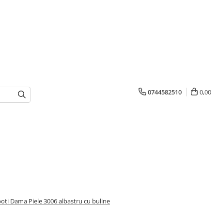
0744582510
0,00
oti Dama Piele 3006 albastru cu buline