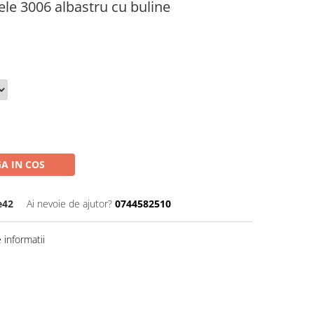
le 3006 albastru cu buline
A IN COS
e42
Ai nevoie de ajutor?
0744582510
informatii