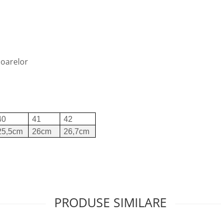
ioarelor
40
41
42
25,5cm
26cm
26,7cm
PRODUSE SIMILARE