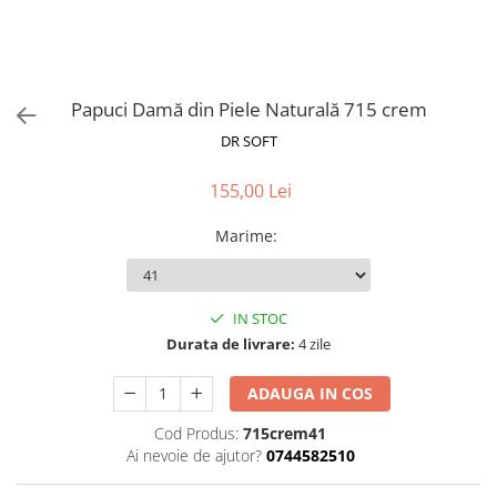
Papuci Damă din Piele Naturală 715 crem
DR SOFT
155,00 Lei
Marime
:
IN STOC
Durata de livrare:
4 zile
ADAUGA IN COS
Cod Produs:
715crem41
Ai nevoie de ajutor?
0744582510