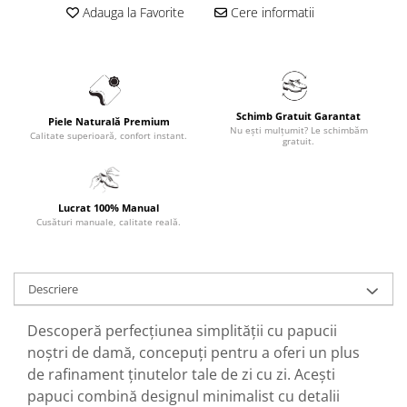
Adauga la Favorite
Cere informatii
Schimb Gratuit Garantat
Piele Naturală Premium
Nu ești mulțumit? Le schimbăm
Calitate superioară, confort instant.
gratuit.
Lucrat 100% Manual
Cusături manuale, calitate reală.
Descriere
Descoperă perfecțiunea simplității cu papucii
noștri de damă, concepuți pentru a oferi un plus
de rafinament ținutelor tale de zi cu zi. Acești
papuci combină designul minimalist cu detalii