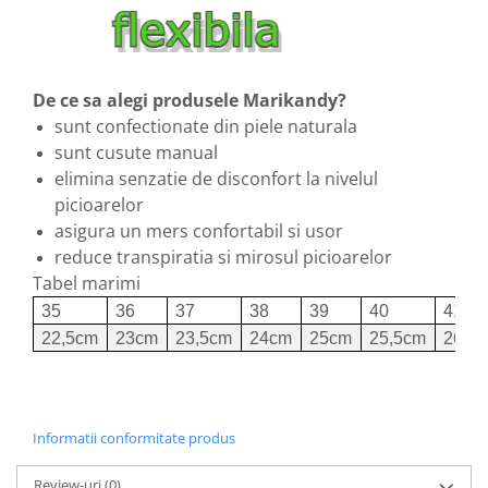
De ce sa alegi produsele Marikandy?
sunt confectionate din piele naturala
sunt cusute manual
elimina senzatie de disconfort la nivelul
picioarelor
asigura un mers confortabil si usor
reduce transpiratia si mirosul picioarelor
Tabel marimi
35
36
37
38
39
40
41
22,5cm
23cm
23,5cm
24cm
25cm
25,5cm
26cm
Informatii conformitate produs
Review-uri
(0)