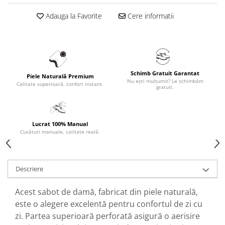
Adauga la Favorite
Cere informatii
Schimb Gratuit Garantat
Piele Naturală Premium
Nu ești mulțumit? Le schimbăm
Calitate superioară, confort instant.
gratuit.
Lucrat 100% Manual
Cusături manuale, calitate reală.
Descriere
Acest sabot de damă, fabricat din piele naturală,
este o alegere excelentă pentru confortul de zi cu
zi. Partea superioară perforată asigură o aerisire