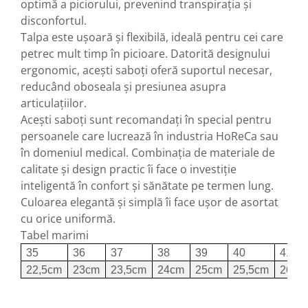
optimă a piciorului, prevenind transpirația și
disconfortul.
Talpa este ușoară și flexibilă, ideală pentru cei care
petrec mult timp în picioare. Datorită designului
ergonomic, acești saboți oferă suportul necesar,
reducând oboseala și presiunea asupra
articulațiilor.
Acești saboți sunt recomandați în special pentru
persoanele care lucrează în industria HoReCa sau
în domeniul medical. Combinația de materiale de
calitate și design practic îi face o investiție
inteligentă în confort și sănătate pe termen lung.
Culoarea elegantă și simplă îi face ușor de asortat
cu orice uniformă.
Tabel marimi
35
36
37
38
39
40
41
22,5cm
23cm
23,5cm
24cm
25cm
25,5cm
26cm