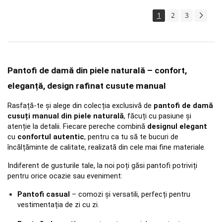
1
2
3
Pantofi de damă din piele naturală – confort, 
eleganță, design rafinat cusute manual
Rasfață-te și alege din colecția exclusivă de 
pantofi de damă 
cusuți manual din piele naturală
, făcuți cu pasiune și 
atenție la detalii. Fiecare pereche combină 
designul elegant
cu 
confortul autentic
, pentru ca tu să te bucuri de 
încălțăminte de calitate, realizată din cele mai fine materiale.
Indiferent de gusturile tale, la noi poți găsi pantofi potriviți 
pentru orice ocazie sau eveniment:
Pantofi casual
 – comozi și versatili, perfecți pentru 
vestimentația de zi cu zi.