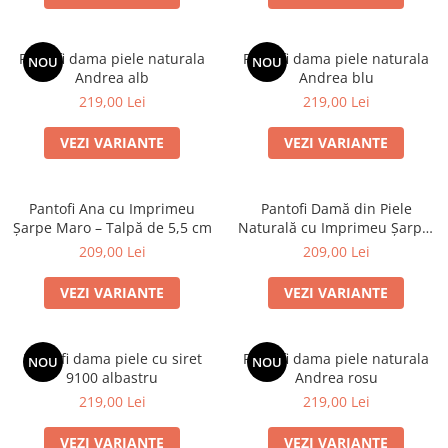
Pantofi dama piele naturala
Pantofi dama piele naturala
NOU
NOU
Andrea alb
Andrea blu
219,00 Lei
219,00 Lei
VEZI VARIANTE
VEZI VARIANTE
Pantofi Ana cu Imprimeu
Pantofi Damă din Piele
Șarpe Maro – Talpă de 5,5 cm
Naturală cu Imprimeu Șarpe-
Kitty Maro
209,00 Lei
209,00 Lei
VEZI VARIANTE
VEZI VARIANTE
Pantofi dama piele cu siret
Pantofi dama piele naturala
NOU
NOU
9100 albastru
Andrea rosu
219,00 Lei
219,00 Lei
VEZI VARIANTE
VEZI VARIANTE