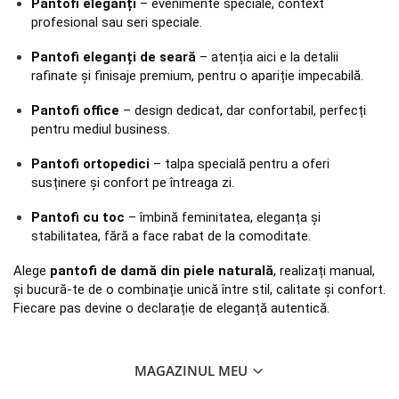
Pantofi eleganți
 – evenimente speciale, context 
profesional sau seri speciale.
Pantofi eleganți de seară
 – atenția aici e la detalii 
rafinate și finisaje premium, pentru o apariție impecabilă.
Pantofi office
 – design dedicat, dar confortabil, perfecți 
pentru mediul business.
Pantofi ortopedici
 – talpa specială pentru a oferi 
susținere și confort pe întreaga zi.
Pantofi cu toc
 – îmbină feminitatea, eleganța și 
stabilitatea, fără a face rabat de la comoditate.
Alege 
pantofi de damă din piele naturală
, realizați manual, 
și bucură-te de o combinație unică între stil, calitate și confort. 
Fiecare pas devine o declarație de eleganță autentică.
MAGAZINUL MEU