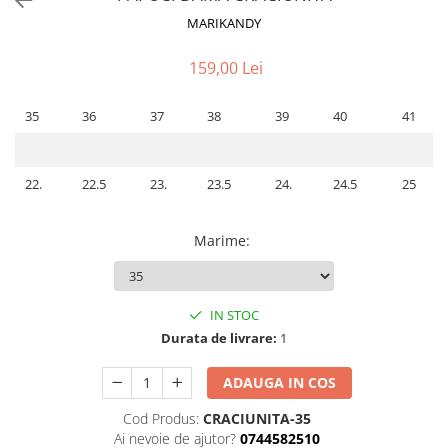
MARIKANDY
159,00 Lei
35
36
37
38
39
40
41
22.
22.5
23.
23.5
24.
24.5
25
Marime
:
IN STOC
Durata de livrare:
1
ADAUGA IN COS
Cod Produs:
CRACIUNITA-35
Ai nevoie de ajutor?
0744582510