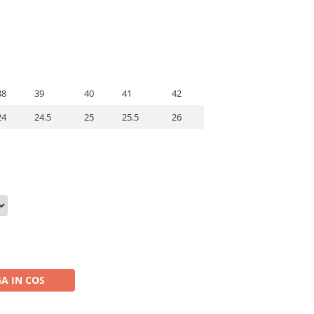
38
39
40
41
42
24
24.5
25
25.5
26
A IN COS