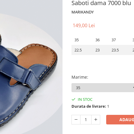
Saboti dama 7000 blu
MARIKANDY
149,00 Lei
35
36
37
22.5
23
23.5
Marime
:
IN STOC
Durata de livrare:
1
ADAUG