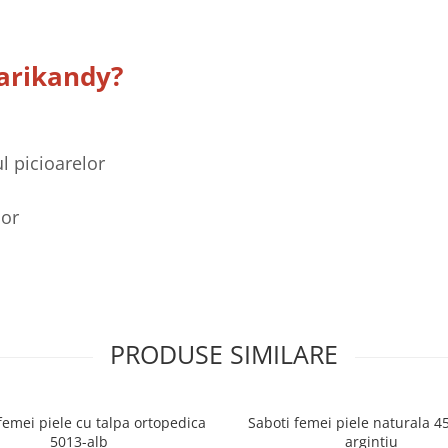
Marikandy?
l picioarelor
lor
PRODUSE SIMILARE
femei piele cu talpa ortopedica
Saboti femei piele naturala 4
5013-alb
argintiu