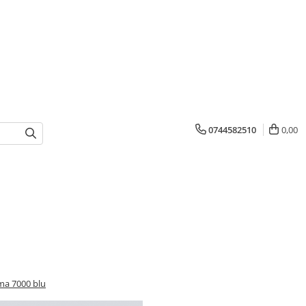
0744582510
0,00
ma 7000 blu