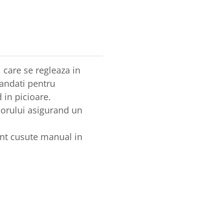
 care se regleaza in
andati pentru
 in picioare.
iorului asigurand un
sunt cusute manual in