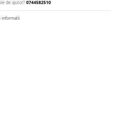
oie de ajutor?
0744582510
informatii