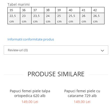
Tabel marimi
35
36
37
38
39
40
41
42
22,5
23
23,5
24
25
25,5
26
26,5
cm
cm
cm
cm
cm
cm
cm
cm
Informatii conformitate produs
Review-uri
(0)
PRODUSE SIMILARE
Papuci femei piele talpa
Papuci femei piele cu
ortopedica 620 alb
catarame 729 alb
149,00 Lei
149,00 Lei