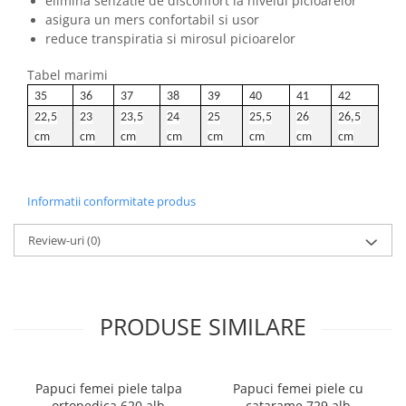
elimina senzatie de disconfort la nivelul picioarelor
asigura un mers confortabil si usor
reduce transpiratia si mirosul picioarelor
Tabel marimi
35
36
37
38
39
40
41
42
22,5
23
23,5
24
25
25,5
26
26,5
cm
cm
cm
cm
cm
cm
cm
cm
Informatii conformitate produs
Review-uri
(0)
PRODUSE SIMILARE
Papuci femei piele talpa
Papuci femei piele cu
ortopedica 620 alb
catarame 729 alb