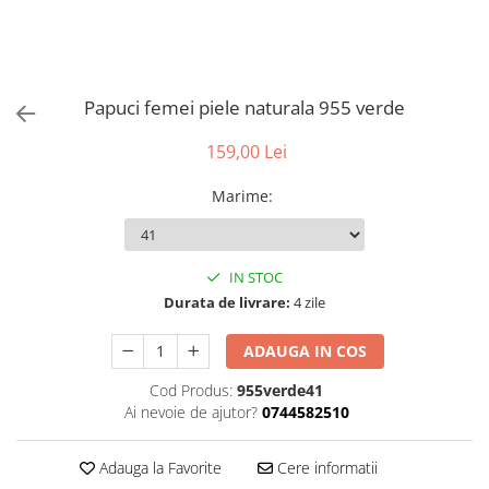
Papuci femei piele naturala 955 verde
159,00 Lei
Marime
:
IN STOC
Durata de livrare:
4 zile
ADAUGA IN COS
Cod Produs:
955verde41
Ai nevoie de ajutor?
0744582510
Adauga la Favorite
Cere informatii