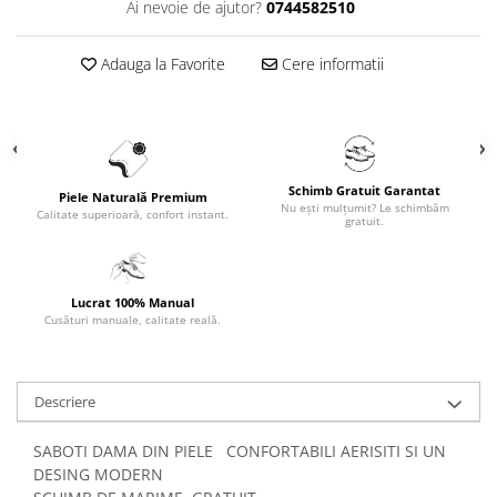
Ai nevoie de ajutor?
0744582510
Adauga la Favorite
Cere informatii
Schimb Gratuit Garantat
Piele Naturală Premium
Nu ești mulțumit? Le schimbăm
Calitate superioară, confort instant.
gratuit.
Lucrat 100% Manual
Cusături manuale, calitate reală.
Descriere
SABOTI DAMA DIN PIELE CONFORTABILI AERISITI SI UN
DESING MODERN