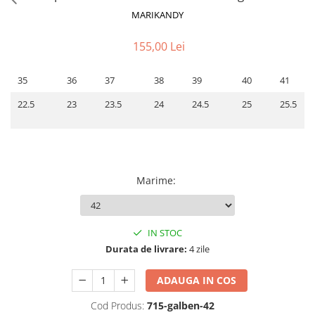
MARIKANDY
155,00 Lei
35
36
37
38
39
40
41
22.5
23
23.5
24
24.5
25
25.5
Marime
:
IN STOC
Durata de livrare:
4 zile
ADAUGA IN COS
Cod Produs:
715-galben-42