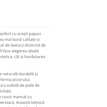
confort cu acești papuci
ea mai bună calitate și
at de textura distinctă de
îi face alegerea ideală
tetica, cât și bunăstarea
le naturală durabilă și
forma piciorului,
ra subtilă de piele de
citate.
te cusut manual cu
uperioară. Această tehnică