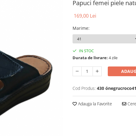
Papuci femei piele nat
169,00 Lei
Marime
:
IN STOC
Durata de livrare:
4 zile
ADAUG
Cod Produs:
430 ónegrucroco4
Adauga la Favorite
Cere 