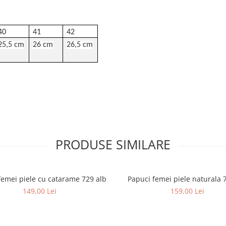
40
41
42
25,5 cm
26 cm
26,5 cm
PRODUSE SIMILARE
femei piele cu catarame 729 alb
Papuci femei piele naturala 
149,00 Lei
159,00 Lei