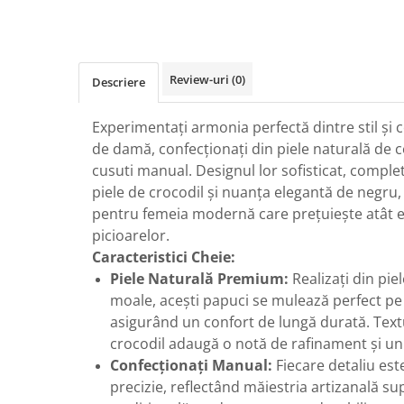
Review-uri
(0)
Descriere
Experimentați armonia perfectă dintre stil și 
de damă, confecționați din piele naturală de c
cusuti manual. Designul lor sofisticat, complet
piele de crocodil și nuanța elegantă de negru, 
pentru femeia modernă care prețuiește atât es
picioarelor.
Caracteristici Cheie:
Piele Naturală Premium:
Realizați din pie
moale, acești papuci se mulează perfect pe 
asigurând un confort de lungă durată. Textu
crocodil adaugă o notă de rafinament și uni
Confecționați Manual:
Fiecare detaliu es
precizie, reflectând măiestria artizanală s