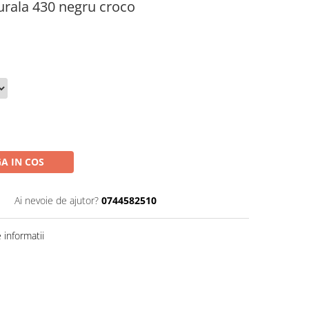
urala 430 negru croco
A IN COS
1
Ai nevoie de ajutor?
0744582510
informatii