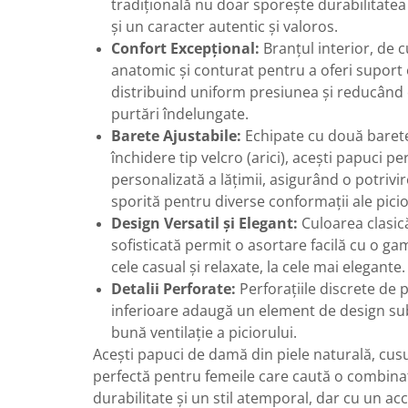
tradițională nu doar sporește durabilitatea 
și un caracter autentic și valoros.
Confort Excepțional:
Branțul interior, de 
anatomic și conturat pentru a oferi suport 
distribuind uniform presiunea și reducând 
purtări îndelungate.
Barete Ajustabile:
Echipate cu două barete
închidere tip velcro (arici), acești papuci p
personalizată a lățimii, asigurând o potrivire
sporită pentru diverse conformații ale picio
Design Versatil și Elegant:
Culoarea clasic
sofisticată permit o asortare facilă cu o gam
cele casual și relaxate, la cele mai elegante.
Detalii Perforate:
Perforațiile discrete de p
inferioare adaugă un element de design subt
bună ventilație a piciorului.
Acești papuci de damă din piele naturală, cus
perfectă pentru femeile care caută o combinaț
durabilitate și un stil atemporal, dar cu un acc