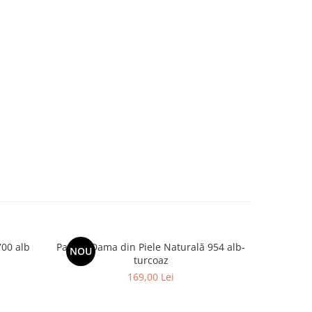
700 alb
Papuci Dama din Piele Naturală 954 alb-
Papuci fe
NOU
turcoaz
169,00 Lei