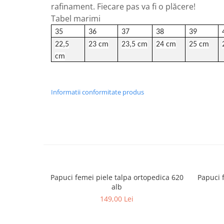
rafinament. Fiecare pas va fi o plăcere!
Tabel marimi
35
36
37
38
39
22,5
23 cm
23,5 cm
24 cm
25 cm
cm
Informatii conformitate produs
Papuci femei piele talpa ortopedica 620
Papuci 
alb
149,00 Lei