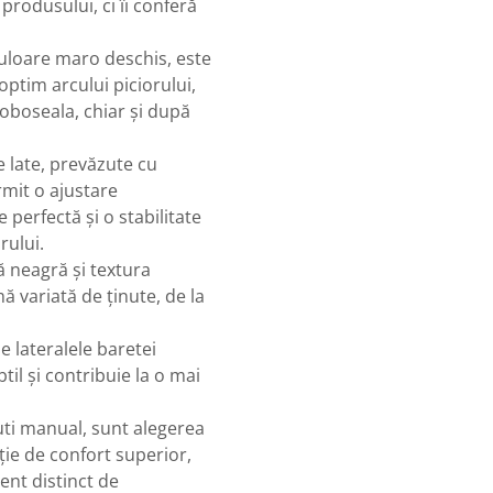
produsului, ci îi conferă
culoare maro deschis, este
optim arcului piciorului,
oboseala, chiar și după
 late, prevăzute cu
ermit o ajustare
 perfectă și o stabilitate
rului.
ă neagră și textura
ă variată de ținute, de la
e lateralele baretei
il și contribuie la o mai
uti manual, sunt alegerea
ie de confort superior,
ent distinct de