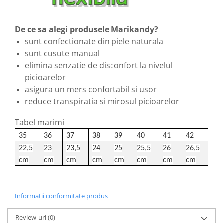
De ce sa alegi produsele Marikandy?
sunt confectionate din piele naturala
sunt cusute manual
elimina senzatie de disconfort la nivelul
picioarelor
asigura un mers confortabil si usor
reduce transpiratia si mirosul picioarelor
Tabel marimi
35
36
37
38
39
40
41
42
22,5
23
23,5
24
25
25,5
26
26,5
cm
cm
cm
cm
cm
cm
cm
cm
Informatii conformitate produs
Review-uri
(0)