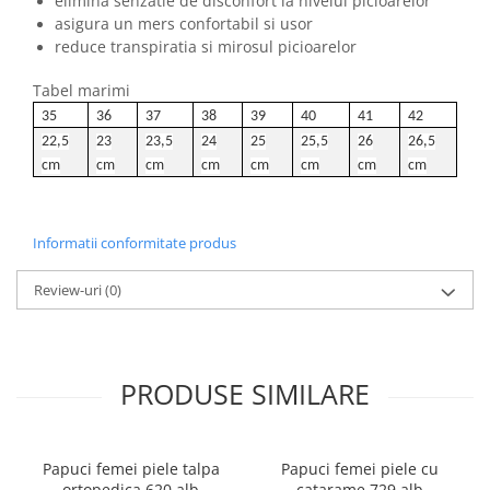
elimina senzatie de disconfort la nivelul picioarelor
asigura un mers confortabil si usor
reduce transpiratia si mirosul picioarelor
Tabel marimi
35
36
37
38
39
40
41
42
22,5
23
23,5
24
25
25,5
26
26,5
cm
cm
cm
cm
cm
cm
cm
cm
Informatii conformitate produs
Review-uri
(0)
PRODUSE SIMILARE
Papuci femei piele talpa
Papuci femei piele cu
ortopedica 620 alb
catarame 729 alb