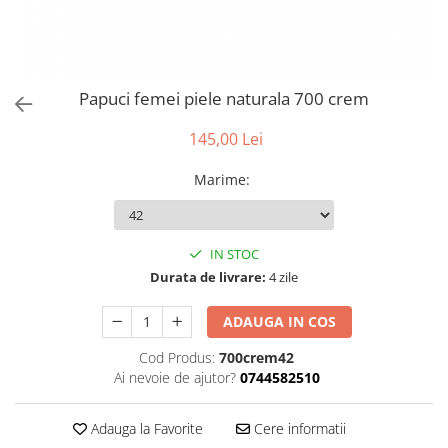
Papuci femei piele naturala 700 crem
145,00 Lei
Marime
:
IN STOC
Durata de livrare:
4 zile
ADAUGA IN COS
Cod Produs:
700crem42
Ai nevoie de ajutor?
0744582510
Adauga la Favorite
Cere informatii