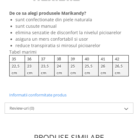
De ce sa alegi produsele Marikandy?
sunt confectionate din piele naturala
sunt cusute manual
elimina senzatie de disconfort la nivelul picioarelor
asigura un mers confortabil si usor
reduce transpiratia si mirosul picioarelor
Tabel marimi
35
36
37
38
39
40
41
42
22,5
23
23,5
24
25
25,5
26
26,5
cm
cm
cm
cm
cm
cm
cm
cm
Informatii conformitate produs
Review-uri
(0)
PRODUSE SIMILARE