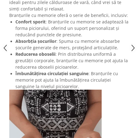
ideali pentru zilele călduroase de vară, când vrei să te
simți confortabil și relaxat.
Branțurile cu memorie oferă o serie de beneficii, inclusiv:
Confort sporit
: Branțurile cu memorie se adaptează la
forma piciorului, oferind un suport personalizat și
reducând punctele de presiune.
Absorbția șocurilor
: Spuma cu memorie absoarbe
șocurile generate de mers, protejând articulațiile.
Reducerea oboselii
: Prin distribuirea uniformă a
greutății corporale, branțurile cu memorie pot ajuta la
reducerea oboselii picioarelor.
Îmbunătățirea circulației sanguine
: Branțurile cu
memorie pot ajuta la îmbunătățirea circulației
sanguine la nivelul picioarelor.