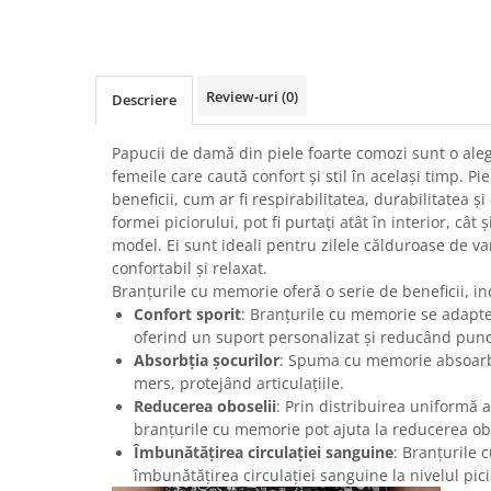
Review-uri
(0)
Descriere
Papucii de damă din piele foarte comozi sunt o ale
femeile care caută confort și stil în același timp. Pi
beneficii, cum ar fi respirabilitatea, durabilitatea ș
formei piciorului, pot fi purtați atât în interior, cât ș
model. Ei sunt ideali pentru zilele călduroase de var
confortabil și relaxat.
Branțurile cu memorie oferă o serie de beneficii, inc
Confort sporit
: Branțurile cu memorie se adapte
oferind un suport personalizat și reducând punc
Absorbția șocurilor
: Spuma cu memorie absoarb
mers, protejând articulațiile.
Reducerea oboselii
: Prin distribuirea uniformă a
branțurile cu memorie pot ajuta la reducerea obo
Îmbunătățirea circulației sanguine
: Branțurile 
îmbunătățirea circulației sanguine la nivelul pici