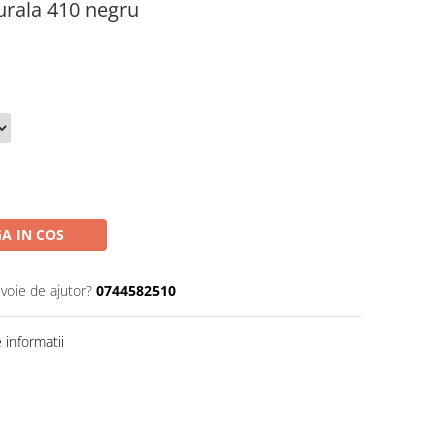
urala 410 negru
A IN COS
evoie de ajutor?
0744582510
informatii