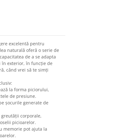
gere excelentă pentru
elea naturală oferă o serie de
i capacitatea de a se adapta
i în exterior, în funcție de
ă, când vrei să te simți
lusiv:
ază la forma piciorului,
tele de presiune.
e șocurile generate de
 greutății corporale,
selii picioarelor.
cu memorie pot ajuta la
oarelor.