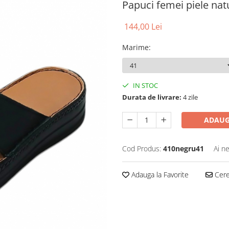
Papuci femei piele nat
144,00 Lei
Marime
:
IN STOC
Durata de livrare:
4 zile
ADAUG
Cod Produs:
410negru41
Ai n
Adauga la Favorite
Cere 