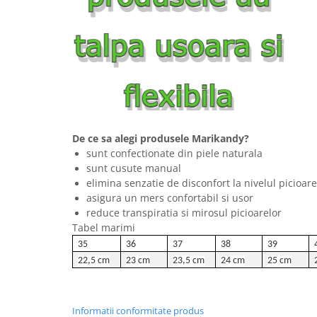
De ce sa alegi produsele Marikandy?
sunt confectionate din piele naturala
sunt cusute manual
elimina senzatie de disconfort la nivelul picioare
asigura un mers confortabil si usor
reduce transpiratia si mirosul picioarelor
Tabel marimi
35
36
37
38
39
22,5 cm
23 cm
23,5 cm
24 cm
25 cm
Informatii conformitate produs