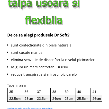
De ce sa alegi produsele Dr Soft?
sunt confectionate din piele naturala
sunt cusute manual
elimina senzatie de disconfort la nivelul picioarelor
asigura un mers confortabil si usor
reduce transpiratia si mirosul picioarelor
Tabel marimi
35
36
37
38
39
40
41
42
22,5cm
23cm
23,5cm
24cm
25cm
25,5cm
26cm
26
Informatii conformitate produs