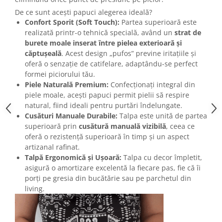
De ce sunt acești papuci alegerea ideală?
Confort Sporit (Soft Touch):
Partea superioară este
realizată printr-o tehnică specială, având un
strat de
burete moale inserat între pielea exterioară și
căptușeală
. Acest design „pufos” previne iritațiile și
oferă o senzație de catifelare, adaptându-se perfect
formei piciorului tău.
Piele Naturală Premium:
Confecționați integral din
piele moale, acești papuci permit pielii să respire
natural, fiind ideali pentru purtări îndelungate.
Cusături Manuale Durabile:
Talpa este unită de partea
superioară prin
cusătură manuală vizibilă
, ceea ce
oferă o rezistență superioară în timp și un aspect
artizanal rafinat.
Talpă Ergonomică și Ușoară:
Talpa cu decor împletit,
asigură o amortizare excelentă la fiecare pas, fie că îi
porți pe gresia din bucătărie sau pe parchetul din
living.