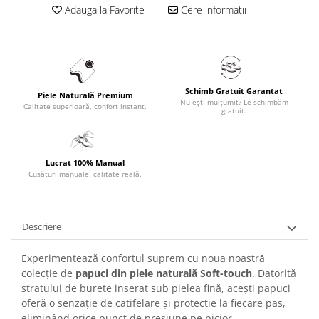
Adauga la Favorite
Cere informatii
Schimb Gratuit Garantat
Piele Naturală Premium
Nu ești mulțumit? Le schimbăm
Calitate superioară, confort instant.
gratuit.
Lucrat 100% Manual
Cusături manuale, calitate reală.
Descriere
Experimentează confortul suprem cu noua noastră
colecție de
papuci din piele naturală Soft-touch
. Datorită
stratului de burete inserat sub pielea fină, acești papuci
oferă o senzație de catifelare și protecție la fiecare pas,
eliminând orice punct de presiune pe picior.