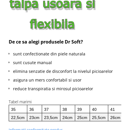
De ce sa alegi produsele Dr Soft?
sunt confectionate din piele naturala
sunt cusute manual
elimina senzatie de disconfort la nivelul picioarelor
asigura un mers confortabil si usor
reduce transpiratia si mirosul picioarelor
Tabel marimi
35
36
37
38
39
40
41
42
22,5cm
23cm
23,5cm
24cm
25cm
25,5cm
26cm
26
Informatii conformitate produs