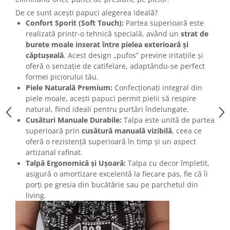
De ce sunt acești papuci alegerea ideală?
Confort Sporit (Soft Touch):
Partea superioară este
realizată printr-o tehnică specială, având un
strat de
burete moale inserat între pielea exterioară și
căptușeală
. Acest design „pufos” previne iritațiile și
oferă o senzație de catifelare, adaptându-se perfect
formei piciorului tău.
Piele Naturală Premium:
Confecționați integral din
piele moale, acești papuci permit pielii să respire
natural, fiind ideali pentru purtări îndelungate.
Cusături Manuale Durabile:
Talpa este unită de partea
superioară prin
cusătură manuală vizibilă
, ceea ce
oferă o rezistență superioară în timp și un aspect
artizanal rafinat.
Talpă Ergonomică și Ușoară:
Talpa cu decor împletit,
asigură o amortizare excelentă la fiecare pas, fie că îi
porți pe gresia din bucătărie sau pe parchetul din
living.