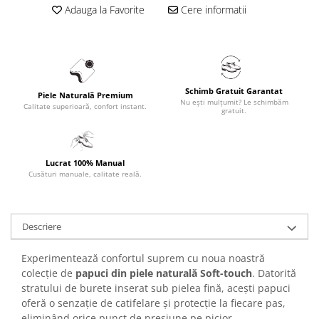
Adauga la Favorite
Cere informatii
Schimb Gratuit Garantat
Piele Naturală Premium
Nu ești mulțumit? Le schimbăm
Calitate superioară, confort instant.
gratuit.
Lucrat 100% Manual
Cusături manuale, calitate reală.
Descriere
Experimentează confortul suprem cu noua noastră
colecție de
papuci din piele naturală Soft-touch
. Datorită
stratului de burete inserat sub pielea fină, acești papuci
oferă o senzație de catifelare și protecție la fiecare pas,
eliminând orice punct de presiune pe picior.