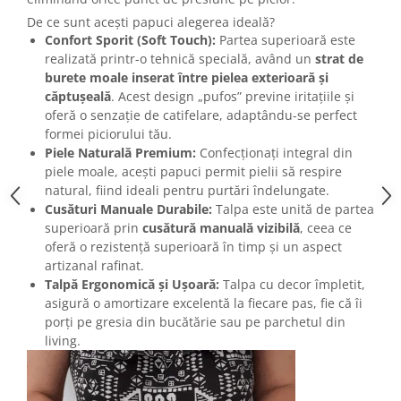
De ce sunt acești papuci alegerea ideală?
Confort Sporit (Soft Touch):
Partea superioară este
realizată printr-o tehnică specială, având un
strat de
burete moale inserat între pielea exterioară și
căptușeală
. Acest design „pufos” previne iritațiile și
oferă o senzație de catifelare, adaptându-se perfect
formei piciorului tău.
Piele Naturală Premium:
Confecționați integral din
piele moale, acești papuci permit pielii să respire
natural, fiind ideali pentru purtări îndelungate.
Cusături Manuale Durabile:
Talpa este unită de partea
superioară prin
cusătură manuală vizibilă
, ceea ce
oferă o rezistență superioară în timp și un aspect
artizanal rafinat.
Talpă Ergonomică și Ușoară:
Talpa cu decor împletit,
asigură o amortizare excelentă la fiecare pas, fie că îi
porți pe gresia din bucătărie sau pe parchetul din
living.