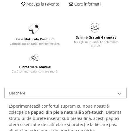
Adauga la Favorite
Cere informatii
Schimb Gratuit Garantat
Piele Naturală Premium
Nu ești mulțumit? Le schimbăm
Calitate superioară, confort instant.
gratuit.
Lucrat 100% Manual
Cusături manuale, calitate reală.
Descriere
Experimentează confortul suprem cu noua noastră
colecție de
papuci din piele naturală Soft-touch
. Datorită
stratului de burete inserat sub pielea fină, acești papuci
oferă o senzație de catifelare și protecție la fiecare pas,
eliminând orice punct de presiune pe picior.