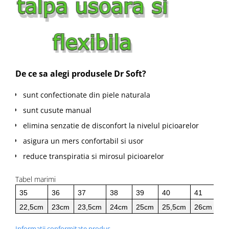
De ce sa alegi produsele Dr Soft?
sunt confectionate din piele naturala
sunt cusute manual
elimina senzatie de disconfort la nivelul picioarelor
asigura un mers confortabil si usor
reduce transpiratia si mirosul picioarelor
Tabel marimi
35
36
37
38
39
40
41
42
22,5cm
23cm
23,5cm
24cm
25cm
25,5cm
26cm
26
Informatii conformitate produs