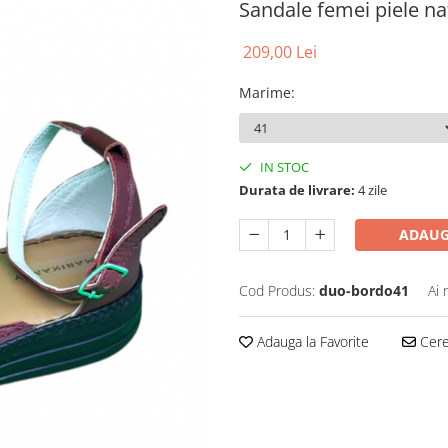
Sandale femei piele n
209,00 Lei
Marime
:
IN STOC
Durata de livrare:
4 zile
ADAUG
Cod Produs:
duo-bordo41
Ai 
Adauga la Favorite
Cere 