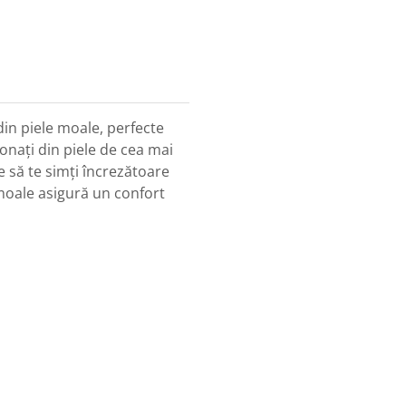
din piele moale, perfecte
onați din piele de cea mai
ace să te simți încrezătoare
 moale asigură un confort