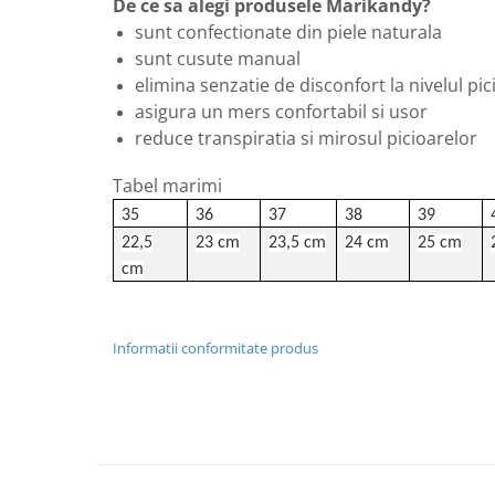
De ce sa alegi produsele Marikandy?
sunt confectionate din piele naturala
sunt cusute manual
elimina senzatie de disconfort la nivelul pic
asigura un mers confortabil si usor
reduce transpiratia si mirosul picioarelor
Tabel marimi
35
36
37
38
39
22,5
23 cm
23,5 cm
24 cm
25 cm
cm
Informatii conformitate produs