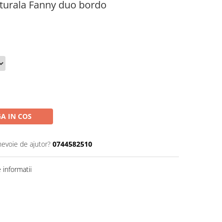
aturala Fanny duo bordo
A IN COS
nevoie de ajutor?
0744582510
informatii