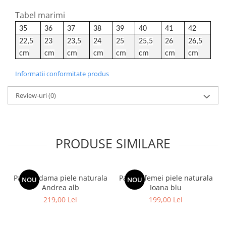
Tabel marimi
35
36
37
38
39
40
41
42
22,5
23
23,5
24
25
25,5
26
26,5
cm
cm
cm
cm
cm
cm
cm
cm
Informatii conformitate produs
Review-uri
(0)
PRODUSE SIMILARE
Pantofi dama piele naturala
Pantofi femei piele naturala
NOU
NOU
Andrea alb
Ioana blu
219,00 Lei
199,00 Lei