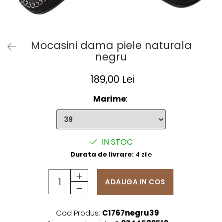
Mocasini dama piele naturala
negru
189,00 Lei
Marime
:
IN STOC
Durata de livrare:
4 zile
ADAUGA IN COS
Cod Produs:
C1767negru39