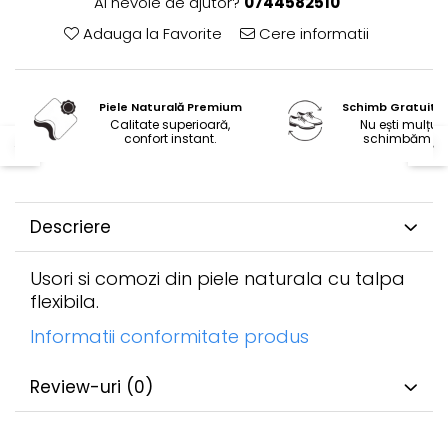
Ai nevoie de ajutor?
0744582510
Adauga la Favorite
Cere informatii
Piele Naturală Premium
Schimb Gratuit 
Calitate superioară,
Nu ești mulțum
confort instant.
schimbăm gra
Descriere
Usori si comozi din piele naturala cu talpa
flexibila.
Informatii conformitate produs
Review-uri
(0)