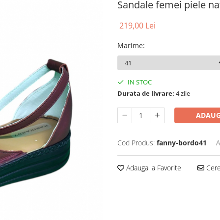
Sandale femei piele n
219,00 Lei
Marime
:
IN STOC
Durata de livrare:
4 zile
ADAUG
Cod Produs:
fanny-bordo41
A
Adauga la Favorite
Cere 