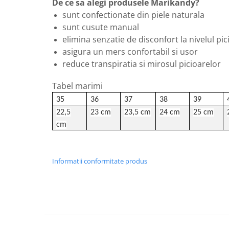
De ce sa alegi produsele Marikandy?
sunt confectionate din piele naturala
sunt cusute manual
elimina senzatie de disconfort la nivelul pic
asigura un mers confortabil si usor
reduce transpiratia si mirosul picioarelor
Tabel marimi
35
36
37
38
39
22,5
23 cm
23,5 cm
24 cm
25 cm
cm
Informatii conformitate produs