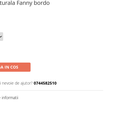
aturala Fanny bordo
A IN COS
i nevoie de ajutor?
0744582510
informatii