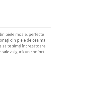
din piele moale, perfecte
onați din piele de cea mai
ace să te simți încrezătoare
 moale asigură un confort