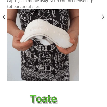
căptușeala moale asigură un confort deosebit pe
tot parcursul zilei.