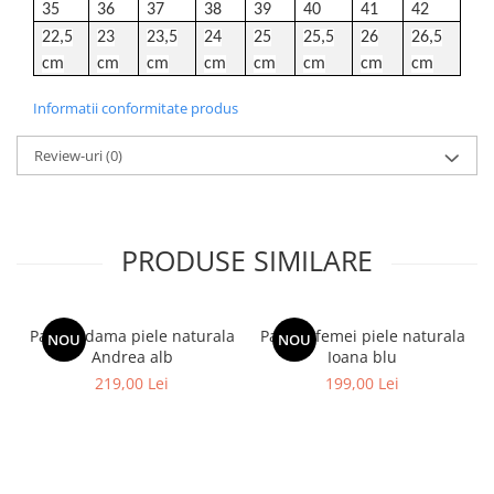
35
36
37
38
39
40
41
42
22,5
23
23,5
24
25
25,5
26
26,5
cm
cm
cm
cm
cm
cm
cm
cm
Informatii conformitate produs
Review-uri
(0)
PRODUSE SIMILARE
Pantofi dama piele naturala
Pantofi femei piele naturala
NOU
NOU
Andrea alb
Ioana blu
219,00 Lei
199,00 Lei