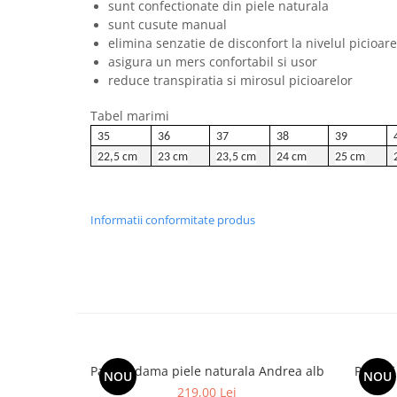
sunt confectionate din piele naturala
sunt cusute manual
elimina senzatie de disconfort la nivelul picioare
asigura un mers confortabil si usor
reduce transpiratia si mirosul picioarelor
Tabel marimi
35
36
37
38
39
22,5 cm
23 cm
23,5 cm
24 cm
25 cm
Informatii conformitate produs
Pantofi dama piele naturala Andrea alb
Pantofi
NOU
NOU
219,00 Lei