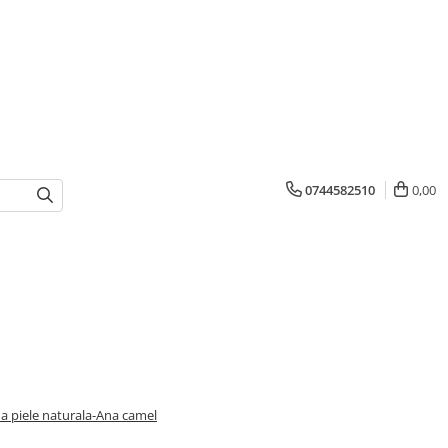
0744582510
0,00
 piele naturala-Ana camel