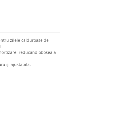
ntru zilele călduroase de
l.
amortizare, reducând oboseala
ră și ajustabilă.