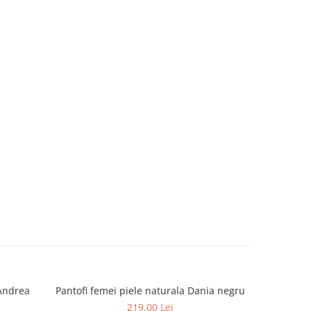
 Andrea
Pantofi femei piele naturala Dania negru
Pantofi 
219,00 Lei