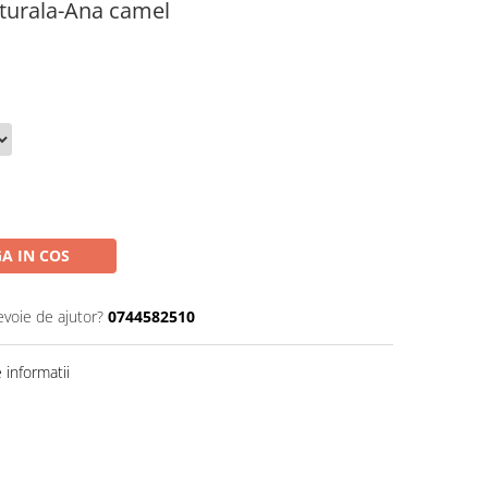
turala-Ana camel
A IN COS
evoie de ajutor?
0744582510
informatii