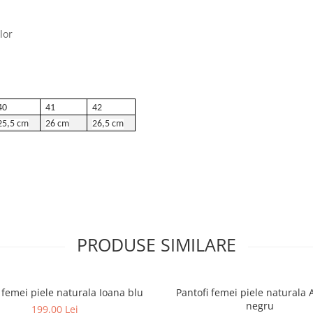
lor
40
41
42
25,5 cm
26 cm
26,5 cm
PRODUSE SIMILARE
 femei piele naturala Ioana blu
Pantofi femei piele naturala
negru
199,00 Lei