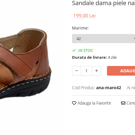
Sandale dama piele na
199,00 Lei
Marime
:
IN STOC
Durata de livrare:
4 zile
ADAUG
Cod Produs:
ana-maro42
Ai n
Adauga la Favorite
Cere 