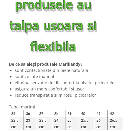
De ce sa alegi produsele Marikandy?
sunt confectionate din piele naturala
sunt cusute manual
elimina senzatie de disconfort la nivelul picioarelor
asigura un mers confortabil si usor
reduce transpiratia si mirosul picioarelor
Tabel marimi
35
36
37
38
39
40
41
42
22,5
23
23,5
24
25
25,5
26
26,5
cm
cm
cm
cm
cm
cm
cm
cm