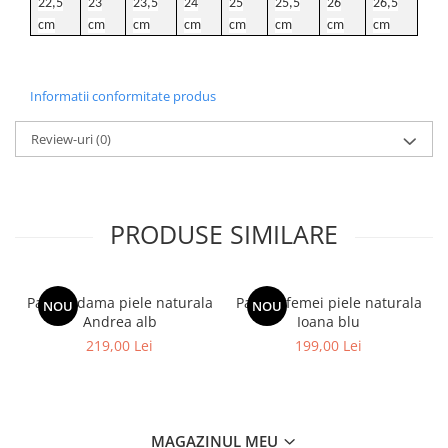
22,5
23
23,5
24
25
25,5
26
26,5
cm
cm
cm
cm
cm
cm
cm
cm
Informatii conformitate produs
Review-uri
(0)
PRODUSE SIMILARE
Pantofi dama piele naturala
Pantofi femei piele naturala
NOU
NOU
Andrea alb
Ioana blu
219,00 Lei
199,00 Lei
MAGAZINUL MEU