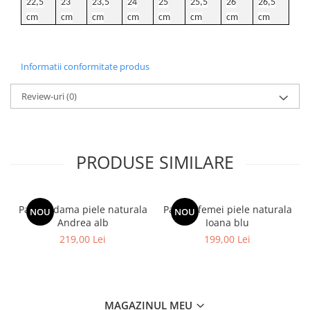
22,5
23
23,5
24
25
25,5
26
26,5
cm
cm
cm
cm
cm
cm
cm
cm
Informatii conformitate produs
Review-uri
(0)
PRODUSE SIMILARE
Pantofi dama piele naturala
Pantofi femei piele naturala
NOU
NOU
Andrea alb
Ioana blu
219,00 Lei
199,00 Lei
MAGAZINUL MEU