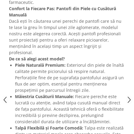
farmaceutic.
Confort la Fiecare Pas: Pantofi din Piele cu Cusătură
Manuală
Dacă ești în căutarea unei perechi de pantofi care să nu
te lase la greu în timpul unei zile aglomerate, modelul
nostru este alegerea corectă. Acești pantofi profesionali
sunt proiectați pentru a oferi relaxare picioarelor,
menținând în același timp un aspect îngrijit și
profesional.
De ce să alegi acest model?
Piele Naturală Premium:
Exteriorul din piele de înaltă
calitate permite piciorului să respire natural.
Perforațiile fine de pe suprafața pantofului asigură un
flux de aer optim, esențial pentru menținerea
prospețimii pe parcursul întregii zile.
Măiestria Cusăturii Manuale:
Fiecare pereche este
lucrată cu atenție, având talpa cusută manual direct
de fața pantofului. Această tehnică oferă o flexibilitate
incredibilă și previne dezlipirea, prelungind
considerabil durata de utilizare a încălțămintei.
Talpă Flexibilă și Foarte Comodă:
Talpa este realizată