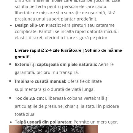
dintr-un material moale care absoarbe șocurile. Este
soluția perfectă pentru persoanele care caută
libertate de mișcare și o senzație de ușurință, fără
presiunea unui suport plantar predefinit.
Design Slip-On Practic:
Fără șireturi sau catarame
complicate. Pantofii se încalță rapid datorită micului
elastic discret, oferind o fixare sigură pe picior.
Livrare rapidă: 2-4 zile lucrătoare | Schimb de mărime
gratuit!
Exterior și căptușeală din piele naturală:
Aerisire
garantată, piciorul nu transpiră.
Îmbinare cusută manual:
Oferă flexibilitate
suplimentară și o durată de viață lungă.
Toc de 3,5 cm:
Eliberează coloana vertebrală și
articulațiile de presiune, chiar și la statul în picioare
toată ziua.
Talpă ușoară din poliuretan:
Permite un mers ușor.