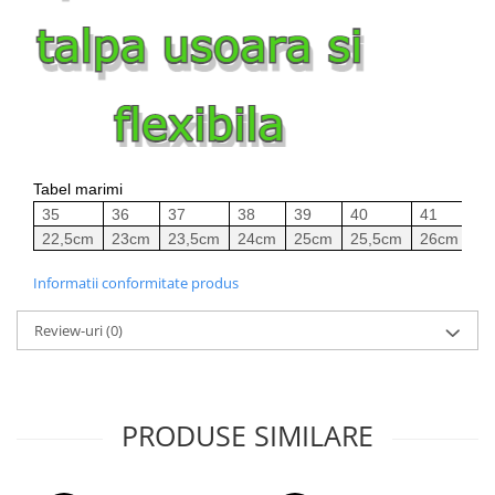
Tabel marimi
35
36
37
38
39
40
41
42
22,5cm
23cm
23,5cm
24cm
25cm
25,5cm
26cm
26
Informatii conformitate produs
Review-uri
(0)
PRODUSE SIMILARE