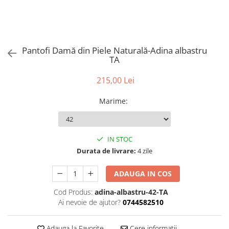
Pantofi Damă din Piele Naturală-Adina albastru
TA
215,00 Lei
Marime
:
IN STOC
Durata de livrare:
4 zile
ADAUGA IN COS
Cod Produs:
adina-albastru-42-TA
Ai nevoie de ajutor?
0744582510
Adauga la Favorite
Cere informatii