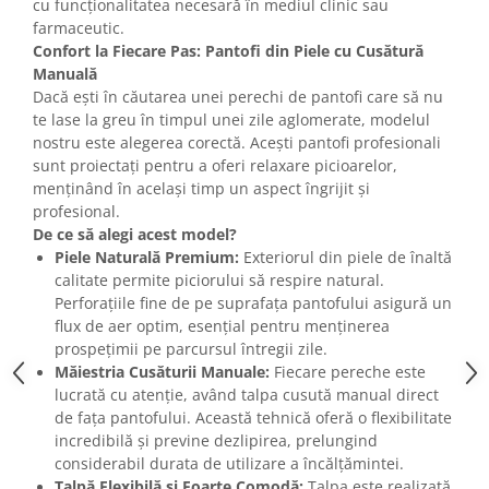
cu funcționalitatea necesară în mediul clinic sau
farmaceutic.
Confort la Fiecare Pas: Pantofi din Piele cu Cusătură
Manuală
Dacă ești în căutarea unei perechi de pantofi care să nu
te lase la greu în timpul unei zile aglomerate, modelul
nostru este alegerea corectă. Acești pantofi profesionali
sunt proiectați pentru a oferi relaxare picioarelor,
menținând în același timp un aspect îngrijit și
profesional.
De ce să alegi acest model?
Piele Naturală Premium:
Exteriorul din piele de înaltă
calitate permite piciorului să respire natural.
Perforațiile fine de pe suprafața pantofului asigură un
flux de aer optim, esențial pentru menținerea
prospețimii pe parcursul întregii zile.
Măiestria Cusăturii Manuale:
Fiecare pereche este
lucrată cu atenție, având talpa cusută manual direct
de fața pantofului. Această tehnică oferă o flexibilitate
incredibilă și previne dezlipirea, prelungind
considerabil durata de utilizare a încălțămintei.
Talpă Flexibilă și Foarte Comodă:
Talpa este realizată