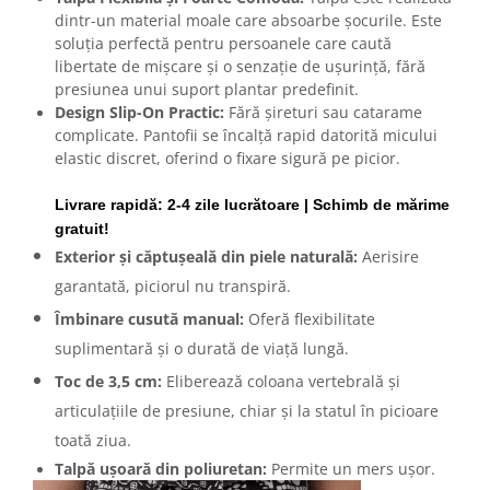
dintr-un material moale care absoarbe șocurile. Este
soluția perfectă pentru persoanele care caută
libertate de mișcare și o senzație de ușurință, fără
presiunea unui suport plantar predefinit.
Design Slip-On Practic:
Fără șireturi sau catarame
complicate. Pantofii se încalță rapid datorită micului
elastic discret, oferind o fixare sigură pe picior.
Livrare rapidă: 2-4 zile lucrătoare | Schimb de mărime
gratuit!
Exterior și căptușeală din piele naturală:
Aerisire
garantată, piciorul nu transpiră.
Îmbinare cusută manual:
Oferă flexibilitate
suplimentară și o durată de viață lungă.
Toc de 3,5 cm:
Eliberează coloana vertebrală și
articulațiile de presiune, chiar și la statul în picioare
toată ziua.
Talpă ușoară din poliuretan:
Permite un mers ușor.