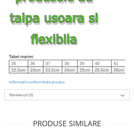
Tabel marimi
35
36
37
38
39
40
41
42
22,5cm
23cm
23,5cm
24cm
25cm
25,5cm
26cm
26
Informatii conformitate produs
Review-uri
(0)
PRODUSE SIMILARE