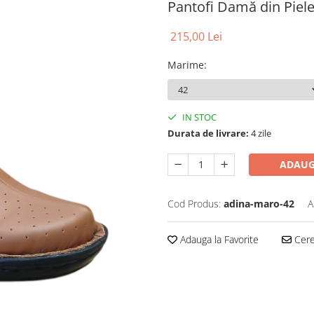
Pantofi Damă din Piel
215,00 Lei
Marime
:
IN STOC
Durata de livrare:
4 zile
ADAUG
Cod Produs:
adina-maro-42
A
Adauga la Favorite
Cere 