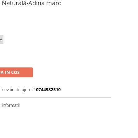
e Naturală-Adina maro
A IN COS
i nevoie de ajutor?
0744582510
informatii