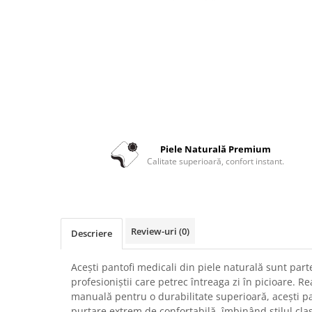
Piele Naturală Premium
Calitate superioară, confort instant.
Review-uri
(0)
Descriere
Acești pantofi medicali din piele naturală sunt par
profesioniștii care petrec întreaga zi în picioare. Re
manuală pentru o durabilitate superioară, acești pa
purtare extrem de confortabilă, îmbinând stilul clas