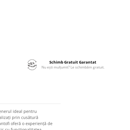
Schimb Gratuit Garantat
Nu ești mulțumit? Le schimbăm gratuit.
tenerul ideal pentru
alizați prin cusătură
ntofi oferă o experiență de
ic cu funcționalitatea