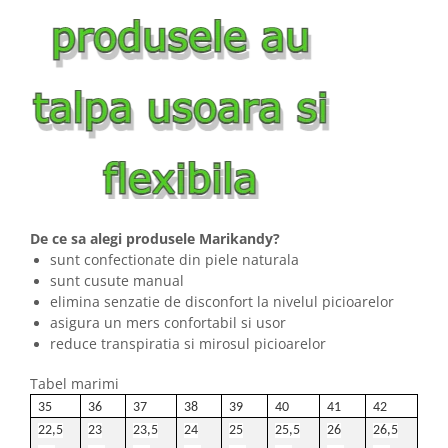
De ce sa alegi produsele Marikandy?
sunt confectionate din piele naturala
sunt cusute manual
elimina senzatie de disconfort la nivelul picioarelor
asigura un mers confortabil si usor
reduce transpiratia si mirosul picioarelor
Tabel marimi
35
36
37
38
39
40
41
42
22,5
23
23,5
24
25
25,5
26
26,5