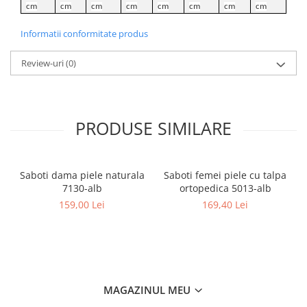
cm
cm
cm
cm
cm
cm
cm
cm
Informatii conformitate produs
Review-uri
(0)
PRODUSE SIMILARE
Saboti dama piele naturala
Saboti femei piele cu talpa
7130-alb
ortopedica 5013-alb
159,00 Lei
169,40 Lei
MAGAZINUL MEU