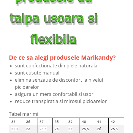
De ce sa alegi produsele Marikandy?
sunt confectionate din piele naturala
sunt cusute manual
elimina senzatie de disconfort la nivelul
picioarelor
asigura un mers confortabil si usor
reduce transpiratia si mirosul picioarelor
Tabel marimi
35
36
37
38
39
40
41
42
22,5
23
23,5
24
25
25,5
26
26,5