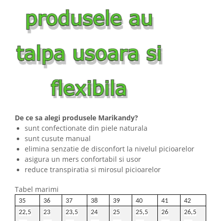
De ce sa alegi produsele Marikandy?
sunt confectionate din piele naturala
sunt cusute manual
elimina senzatie de disconfort la nivelul picioarelor
asigura un mers confortabil si usor
reduce transpiratia si mirosul picioarelor
Tabel marimi
35
36
37
38
39
40
41
42
22,5
23
23,5
24
25
25,5
26
26,5