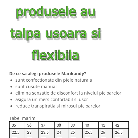
De ce sa alegi produsele Marikandy?
sunt confectionate din piele naturala
sunt cusute manual
elimina senzatie de disconfort la nivelul picioarelor
asigura un mers confortabil si usor
reduce transpiratia si mirosul picioarelor
Tabel marimi
35
36
37
38
39
40
41
42
22,5
23
23,5
24
25
25,5
26
26,5