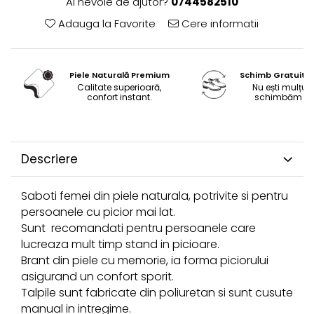
Ai nevoie de ajutor?
0744582510
Adauga la Favorite
Cere informatii
Piele Naturală Premium
Schimb Gratuit 
Calitate superioară,
Nu ești mulțum
confort instant.
schimbăm gra
Descriere
Saboti femei din piele naturala, potrivite si pentru
persoanele cu picior mai lat.
Sunt recomandati pentru persoanele care
lucreaza mult timp stand in picioare.
Brant din piele cu memorie, ia forma piciorului
asigurand un confort sporit.
Talpile sunt fabricate din poliuretan si sunt cusute
manual in intregime.