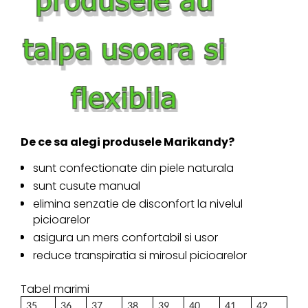
De ce sa alegi produsele Marikandy?
sunt confectionate din piele naturala
sunt cusute manual
elimina senzatie de disconfort la nivelul
picioarelor
asigura un mers confortabil si usor
reduce transpiratia si mirosul picioarelor
Tabel marimi
35
36
37
38
39
40
41
42