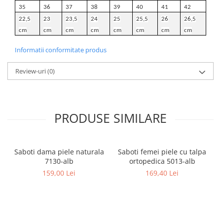
35
36
37
38
39
40
41
42
22,5
23
23,5
24
25
25,5
26
26,5
cm
cm
cm
cm
cm
cm
cm
cm
Informatii conformitate produs
Review-uri
(0)
PRODUSE SIMILARE
Saboti dama piele naturala
Saboti femei piele cu talpa
7130-alb
ortopedica 5013-alb
159,00 Lei
169,40 Lei