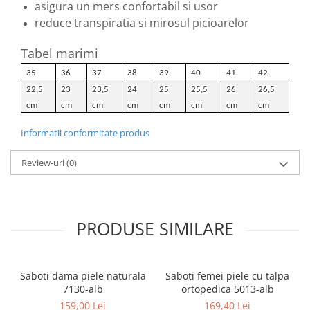
asigura un mers confortabil si usor
reduce transpiratia si mirosul picioarelor
Tabel marimi
35
36
37
38
39
40
41
42
22,5
23
23,5
24
25
25,5
26
26,5
cm
cm
cm
cm
cm
cm
cm
cm
Informatii conformitate produs
Review-uri
(0)
PRODUSE SIMILARE
Saboti dama piele naturala
Saboti femei piele cu talpa
7130-alb
ortopedica 5013-alb
159,00 Lei
169,40 Lei