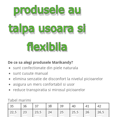
De ce sa alegi produsele Marikandy?
sunt confectionate din piele naturala
sunt cusute manual
elimina senzatie de disconfort la nivelul picioarelor
asigura un mers confortabil si usor
reduce transpiratia si mirosul picioarelor
Tabel marimi
35
36
37
38
39
40
41
42
22,5
23
23,5
24
25
25,5
26
26,5