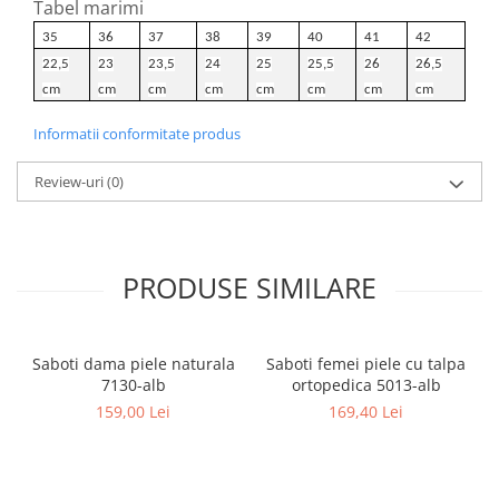
Tabel marimi
35
36
37
38
39
40
41
42
22,5
23
23,5
24
25
25,5
26
26,5
cm
cm
cm
cm
cm
cm
cm
cm
Informatii conformitate produs
Review-uri
(0)
PRODUSE SIMILARE
Saboti dama piele naturala
Saboti femei piele cu talpa
7130-alb
ortopedica 5013-alb
159,00 Lei
169,40 Lei