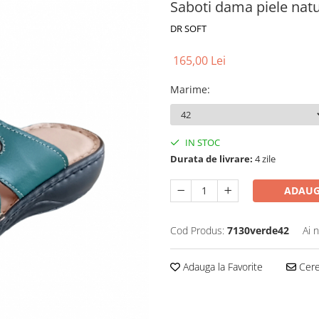
Saboti dama piele nat
DR SOFT
165,00 Lei
Marime
:
IN STOC
Durata de livrare:
4 zile
ADAUG
Cod Produs:
7130verde42
Ai 
Adauga la Favorite
Cere 