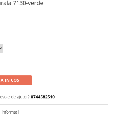
urala 7130-verde
A IN COS
nevoie de ajutor?
0744582510
informatii