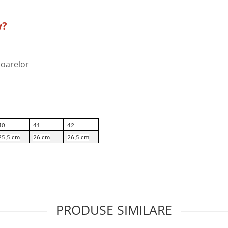
y?
ioarelor
40
41
42
25,5 cm
26 cm
26,5 cm
PRODUSE SIMILARE