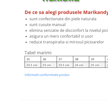
De ce sa alegi produsele Marikand
sunt confectionate din piele naturala
sunt cusute manual
elimina senzatie de disconfort la nivelul pic
asigura un mers confortabil si usor
reduce transpiratia si mirosul picioarelor
Tabel marimi
35
36
37
38
39
22,5 cm
23 cm
23,5 cm
24 cm
25 cm
Informatii conformitate produs