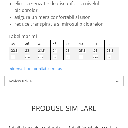
elimina senzatie de disconfort la nivelul
picioarelor
asigura un mers confortabil si usor
reduce transpiratia si mirosul picioarelor
Tabel marimi
35
36
37
38
39
40
41
42
22,5
23
23,5
24
25
25,5
26
26,5
cm
cm
cm
cm
cm
cm
cm
cm
Informatii conformitate produs
Review-uri
(0)
PRODUSE SIMILARE
Saboti dama piele naturala
Saboti femei piele cu talpa