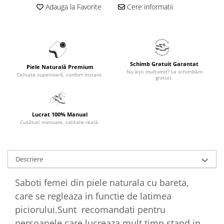
Adauga la Favorite
Cere informatii
Schimb Gratuit Garantat
Piele Naturală Premium
Nu ești mulțumit? Le schimbăm
Calitate superioară, confort instant.
gratuit.
Lucrat 100% Manual
Cusături manuale, calitate reală.
Descriere
Saboti femei din piele naturala cu bareta,
care se regleaza in functie de latimea
piciorului.Sunt recomandati pentru
persoanele care lucreaza mult timp stand in