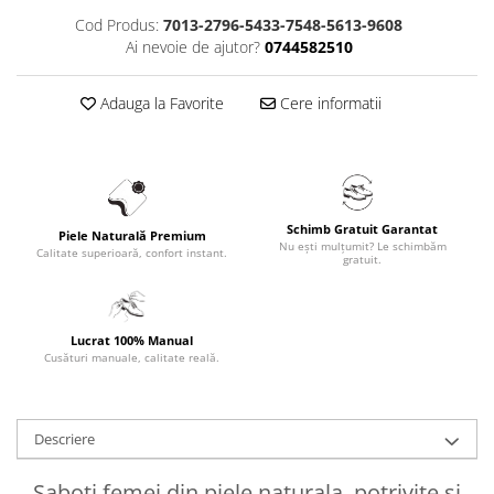
Cod Produs:
7013-2796-5433-7548-5613-9608
Ai nevoie de ajutor?
0744582510
Adauga la Favorite
Cere informatii
Schimb Gratuit Garantat
Piele Naturală Premium
Nu ești mulțumit? Le schimbăm
Calitate superioară, confort instant.
gratuit.
Lucrat 100% Manual
Cusături manuale, calitate reală.
Descriere
Saboti femei din piele naturala, potrivite si