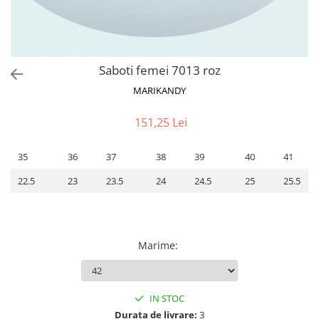
Saboti femei 7013 roz
MARIKANDY
151,25 Lei
35
36
37
38
39
40
41
22.5
23
23.5
24
24.5
25
25.5
Marime
:
IN STOC
Durata de livrare:
3