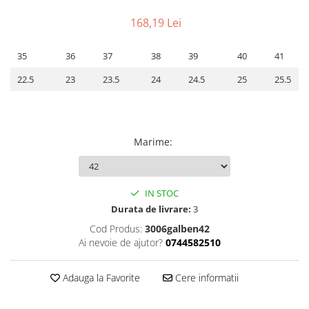
168,19 Lei
35
36
37
38
39
40
41
22.5
23
23.5
24
24.5
25
25.5
Marime
:
IN STOC
Durata de livrare:
3
Cod Produs:
3006galben42
Ai nevoie de ajutor?
0744582510
Adauga la Favorite
Cere informatii