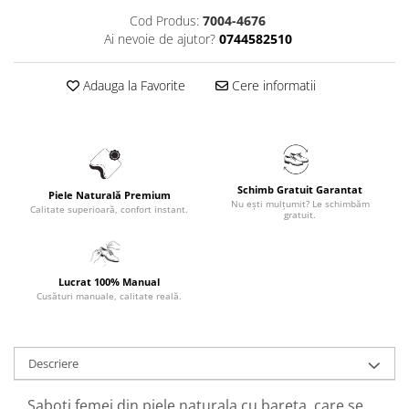
Cod Produs:
7004-4676
Ai nevoie de ajutor?
0744582510
Adauga la Favorite
Cere informatii
Schimb Gratuit Garantat
Piele Naturală Premium
Nu ești mulțumit? Le schimbăm
Calitate superioară, confort instant.
gratuit.
Lucrat 100% Manual
Cusături manuale, calitate reală.
Descriere
Saboti femei din piele naturala cu bareta, care se