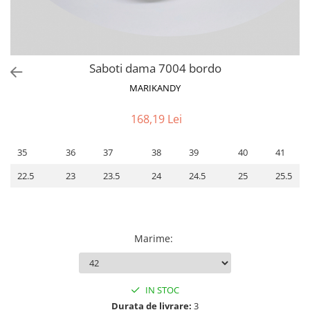
Saboti dama 7004 bordo
MARIKANDY
168,19 Lei
35
36
37
38
39
40
41
22.5
23
23.5
24
24.5
25
25.5
Marime
:
IN STOC
Durata de livrare:
3