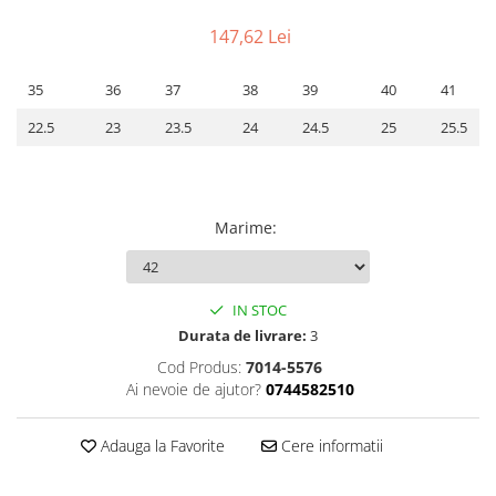
147,62 Lei
35
36
37
38
39
40
41
22.5
23
23.5
24
24.5
25
25.5
Marime
:
IN STOC
Durata de livrare:
3
Cod Produs:
7014-5576
Ai nevoie de ajutor?
0744582510
Adauga la Favorite
Cere informatii