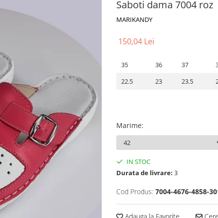
Saboti dama 7004 roz
MARIKANDY
150,04 Lei
35
36
37
22.5
23
23.5
Marime
:
IN STOC
Durata de livrare:
3
Cod Produs:
7004-4676-4858-30
Adauga la Favorite
Cere 