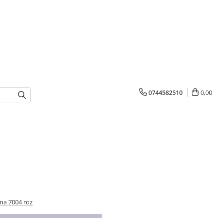
0744582510
0,00
ma 7004 roz