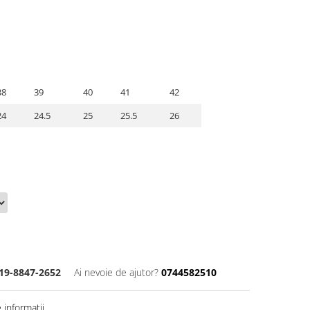
38
39
40
41
42
24
24.5
25
25.5
26
19-8847-2652
Ai nevoie de ajutor?
0744582510
informatii