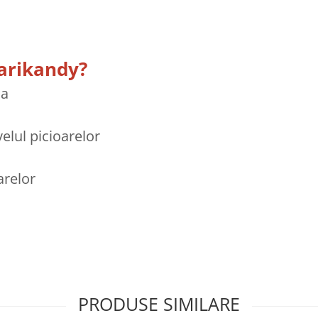
Marikandy?
la
velul picioarelor
arelor
PRODUSE SIMILARE