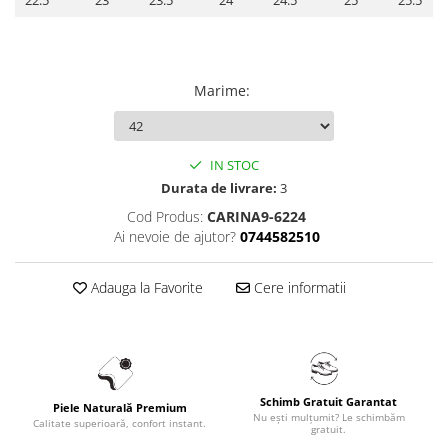
22.5
23
23.5
24
24.5
25
25.5
Marime
:
IN STOC
Durata de livrare:
3
Cod Produs:
CARINA9-6224
Ai nevoie de ajutor?
0744582510
Adauga la Favorite
Cere informatii
Schimb Gratuit Garantat
Piele Naturală Premium
Nu ești mulțumit? Le schimbăm
Calitate superioară, confort instant.
gratuit.