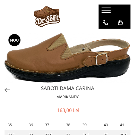
NOU
SABOTI DAMA CARINA
MARIKANDY
163,00 Lei
35
36
37
38
39
40
41