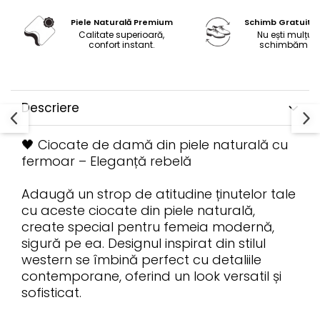
Piele Naturală Premium
Schimb Gratuit 
Calitate superioară,
Nu ești mulțum
confort instant.
schimbăm gra
Descriere
🖤 Ciocate de damă din piele naturală cu
fermoar – Eleganță rebelă
Adaugă un strop de atitudine ținutelor tale
cu aceste ciocate din piele naturală,
create special pentru femeia modernă,
sigură pe ea. Designul inspirat din stilul
western se îmbină perfect cu detaliile
contemporane, oferind un look versatil și
sofisticat.