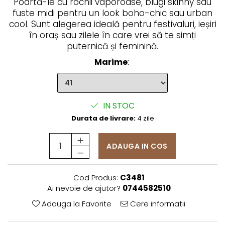
Poartă-le cu rochii vaporoase, blugi skinny sau
fuste midi pentru un look boho-chic sau urban
cool. Sunt alegerea ideală pentru festivaluri, ieșiri
în oraș sau zilele în care vrei să te simți
puternică și feminină.
Marime
:
IN STOC
Durata de livrare:
4 zile
ADAUGA IN COS
Cod Produs:
C3481
Ai nevoie de ajutor?
0744582510
Adauga la Favorite
Cere informatii