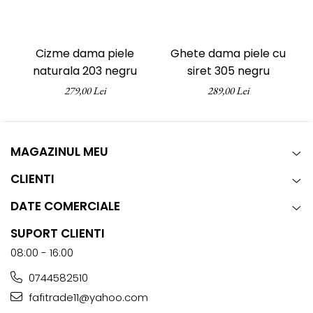
Cizme dama piele
Ghete dama piele cu
G
naturala 203 negru
siret 305 negru
279,00 Lei
289,00 Lei
MAGAZINUL MEU
CLIENTI
DATE COMERCIALE
SUPORT CLIENTI
08:00 - 16:00
0744582510
fafitrade11@yahoo.com