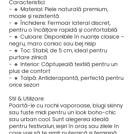
Caracteristici:
- 🔹 Material: Piele naturală premium,
moale și rezistentă
- 🔹 Închidere: Fermoar lateral discret,
pentru o încălțare rapidă și confortabilă
- 🔹 Culoare: Disponibile în nuanțe clasice –
negru, maro coniac sau bej nisip
- 🔹 Toc: Stabil, de 5 cm, ideal pentru
purtare zilnică
- 🔹 Interior: Căptușeală textilă pentru un
plus de confort
- 🔹 Talpă: Antiderapantă, perfectă pentru
orice sezon
Stil & Utilizare:
Poartă-le cu rochii vaporoase, blugi skinny
sau fuste midi pentru un look boho-chic
sau urban cool. Sunt alegerea ideală
pentru festivaluri, ieșiri în oraș sau zilele în
care vrei să te simți puternică și feminină.