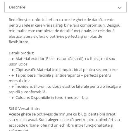
Descriere
Redefinește confortul urban cu aceste ghete de damă, create
pentru zilele în care vrei să arăți bine fără compromisuri. Designul
minimalist este completat de detalii funcționale, iar cele două
elastice laterale oferă o potrivire perfectă și un plus de
flexibilitate.
Detalii produs:
- 🔸 Material exterior: Piele naturală (spalt), cu finisaj mat sau
ușor lucios
- 🔸 Căptușeală: Material textil moale, ideal pentru sezonul rece
- 🔸 Talpă: Joasă, flexibilă și antiderapantă – perfectă pentru
mersul zilnic
- 🔸 Închidere: Slip-on, cu două elastice laterale pentru o încălțare
rapidă și confortabilă
- 🔸 Culoare: Disponibile în tonuri neutre – blu
Stil & Versatilitate:
Aceste ghete se potrivesc de minune cu blugi, pantaloni drepți
sau rochii casual. Sunt alegerea ideală pentru birou, plimbări sau
escapade urbane, oferind un echilibru între funcționalitate și
rafinament.