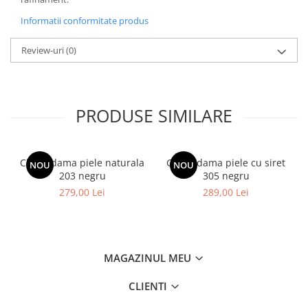
Informatii conformitate produs
Review-uri
(0)
PRODUSE SIMILARE
Cizme dama piele naturala
Ghete dama piele cu siret
NOU
NOU
203 negru
305 negru
279,00 Lei
289,00 Lei
MAGAZINUL MEU
CLIENTI