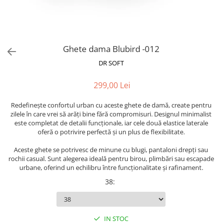
Ghete dama Blubird -012
DR SOFT
299,00 Lei
Redefinește confortul urban cu aceste ghete de damă, create pentru
zilele în care vrei să arăți bine fără compromisuri. Designul minimalist
este completat de detalii funcționale, iar cele două elastice laterale
oferă o potrivire perfectă și un plus de flexibilitate.
Aceste ghete se potrivesc de minune cu blugi, pantaloni drepți sau
rochii casual. Sunt alegerea ideală pentru birou, plimbări sau escapade
urbane, oferind un echilibru între funcționalitate și rafinament.
38
:
IN STOC