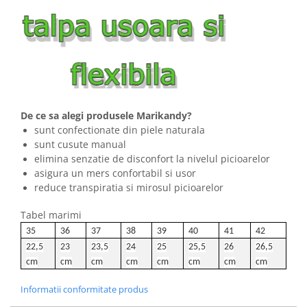
De ce sa alegi produsele Marikandy?
sunt confectionate din piele naturala
sunt cusute manual
elimina senzatie de disconfort la nivelul picioarelor
asigura un mers confortabil si usor
reduce transpiratia si mirosul picioarelor
Tabel marimi
35
36
37
38
39
40
41
42
22,5
23
23,5
24
25
25,5
26
26,5
cm
cm
cm
cm
cm
cm
cm
cm
Informatii conformitate produs