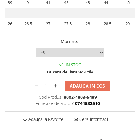
39
40
41
42
43
44
45
26
26.5
27.
27.5
28.
28.5
29
Marime
:
IN STOC
Durata de livrare:
4 zile
ADAUGA IN COS
Cod Produs:
8002-4803-5489
Ai nevoie de ajutor?
0744582510
Adauga la Favorite
Cere informatii