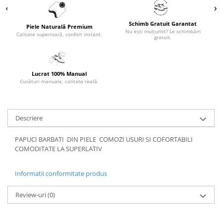
Schimb Gratuit Garantat
Piele Naturală Premium
Nu ești mulțumit? Le schimbăm
Calitate superioară, confort instant.
gratuit.
Lucrat 100% Manual
Cusături manuale, calitate reală.
Descriere
PAPUCI BARBATI DIN PIELE COMOZI USURI SI COFORTABILI
COMODITATE LA SUPERLATIV
Informatii conformitate produs
Review-uri
(0)